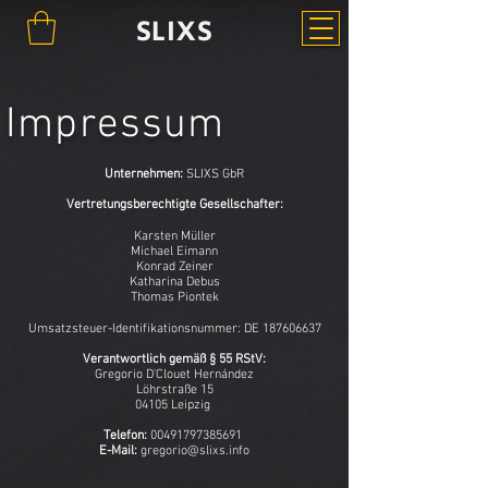
SLIXS
Impressum
Unternehmen:
SLIXS GbR
Vertretungsberechtigte Gesellschafter:
Karsten Müller
Michael Eimann
Konrad Zeiner
Katharina Debus
Thomas Piontek
Umsatzsteuer-Identifikationsnummer: DE
187606637
Verantwortlich gemäß § 55 RStV:
Gregorio D'Clouet Hernández
Löhrstraße 15
04105 Leipzig
Telefon:
00491797385691
E-Mail:
gregorio@slixs.info