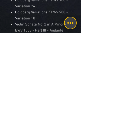
Goldberg Variations / BWV 988 -
Variation 24
Goldberg Variations / BWV 988 -
Variation 10
Violin Sonata No. 2 in A Minor /
BWV 1003 - Part III - Andante
Seite B:
Prelude in C Minor / BWV 934
Goldberg Variations / BWV 988 -
Variation 3
Cello Suite No. 4 in E-Flat Major /
BWV 1010 - V. Bourrée I
Die Kunst der Fuge / BWV 1080 -
Contrapunctus No. 1
Concert in A Major / BWV 1055 -
Part I. Allegro moderato
Concert for Organ in D Minor /
BWV 596 after Vivaldi - Part I